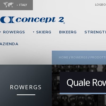
Ju
LOGB
ITALY
ROWERGS
SKIERG
BIKEERG
STRENGT
▼
▼
AZIENDA
HOME
/
ROWERGS
/
PRODOTT
YOU ARE HERE
Quale Row
ROWERGS