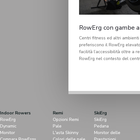
RowErg con gambe a
Centri fitness ed altri ambienti
preferiscono il RowErg elevato
facilità l’accessibilità oltre a re
RowErg nel contesto del centro
Indoor Rowers
Remi
SkiErg
RowErg
Opzioni Remi
SkiErg
Dynamic
Pale
Pedana
Monitor
L'asta Skinny
Monitor delle
Compara RowErgs
Colori delle pale
Prestazioni