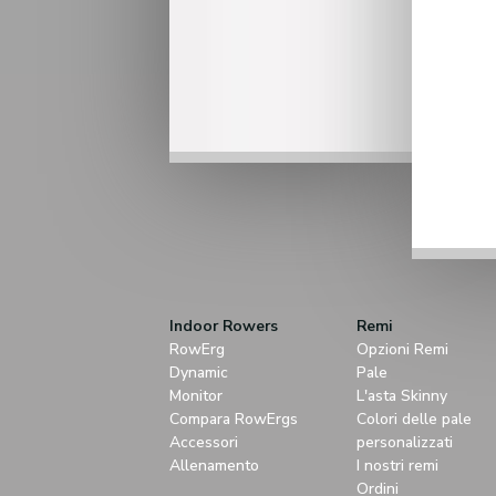
Indoor Rowers
Remi
RowErg
Opzioni Remi
Dynamic
Pale
Monitor
L'asta Skinny
Compara RowErgs
Colori delle pale
Accessori
personalizzati
Allenamento
I nostri remi
Ordini