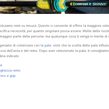
struiamo remi su misura. Questo ci consente di offrire la maggiore sele
ecifica necessità, per quanto singolare possa essere. Molte delle nost
 maggior parte delle persone, ma qualunque cosa ti venga in mente di ch
geriamo di cominciare con le
pale
, visto che la scelta delle pale influis
zza dell’asta e del remo. Dopo aver selezionato la pala, ti consigliam
dine indicato:
ta
nghezza remo
ico e grip