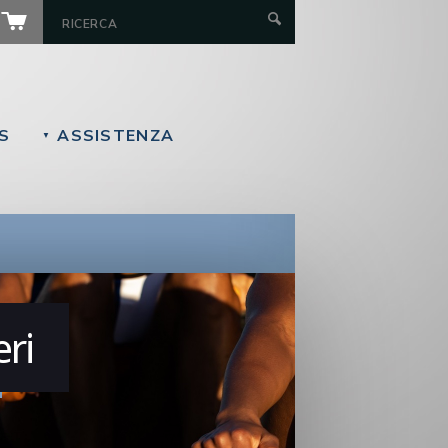
S
ASSISTENZA
▼
ri