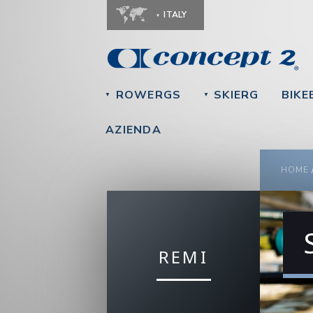
ITALY
ROWERGS
SKIERG
BIKE
▼
▼
AZIENDA
YOU
HOME
REMI