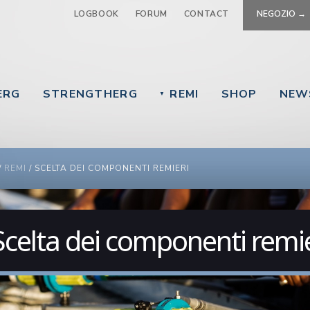
Jump to navigation
LOGBOOK
FORUM
CONTACT
NEGOZIO →
ERG
STRENGTHERG
REMI
SHOP
NEW
▼
 ARE HERE
/
REMI
/
SCELTA DEI COMPONENTI REMIERI
Scelta dei componenti remie