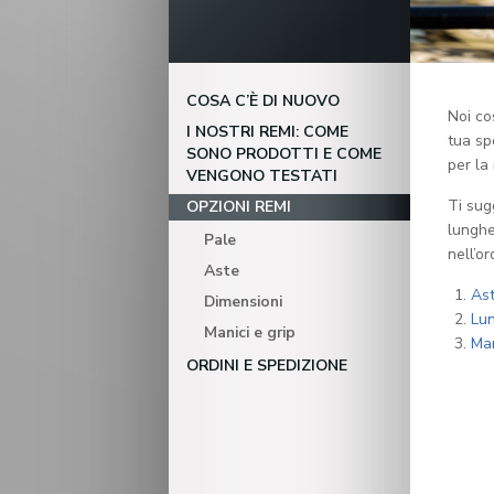
COSA C’È DI NUOVO
Noi co
I NOSTRI REMI: COME
tua sp
SONO PRODOTTI E COME
per la
VENGONO TESTATI
Ti sug
OPZIONI REMI
lunghe
Pale
nell’or
Aste
As
Dimensioni
Lu
Manici e grip
Man
ORDINI E SPEDIZIONE