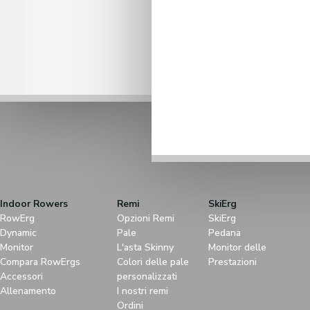
Indoor Rowers
Remi
SkiErg
RowErg
Opzioni Remi
SkiErg
Dynamic
Pale
Pedana
Monitor
L'asta Skinny
Monitor delle
Compara RowErgs
Colori delle pale
Prestazioni
Accessori
personalizzati
Allenamento
I nostri remi
Ordini