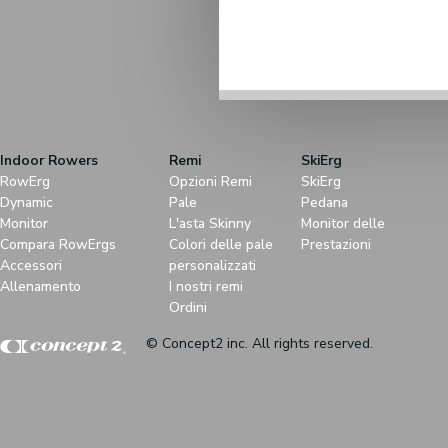
Indoor Rowers
Remi
SkiErg
RowErg
Opzioni Remi
SkiErg
Dynamic
Pale
Pedana
Monitor
L'asta Skinny
Monitor delle
Compara RowErgs
Colori delle pale
Prestazioni
Accessori
personalizzati
Allenamento
I nostri remi
Ordini
© Concept2 inc. All rights reserved.