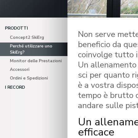
PRODOTTI
Non serve metter
Concept2 SkiErg
beneficio da qu
Perché utilizzare uno
coinvolge tutto i
SkiErg?
Monitor delle Prestazioni
Un allenamento c
Accessori
sci per quanto ri
Ordini e Spedizioni
è a vostra dispo
I RECORD
tempo è brutto 
andare sulle pis
Un allename
efficace