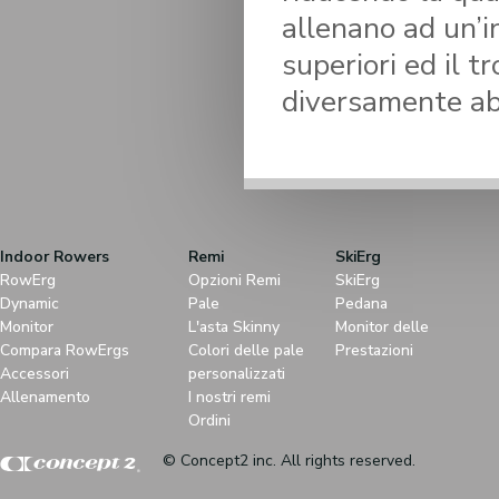
allenano ad un’i
superiori ed il t
diversamente abi
Indoor Rowers
Remi
SkiErg
RowErg
Opzioni Remi
SkiErg
Dynamic
Pale
Pedana
Monitor
L'asta Skinny
Monitor delle
Compara RowErgs
Colori delle pale
Prestazioni
Accessori
personalizzati
Allenamento
I nostri remi
Ordini
© Concept2 inc. All rights reserved.