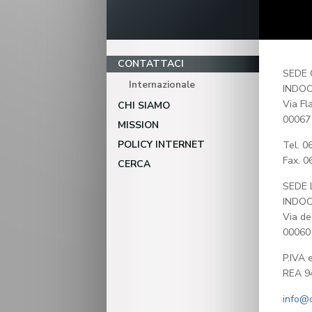
CONTATTACI
SEDE 
Internazionale
INDOO
Via Fl
CHI SIAMO
00067
MISSION
POLICY INTERNET
Tel. 0
Fax. 0
CERCA
SEDE 
INDOO
Via de
00060 
P.IVA 
REA 9
info@c