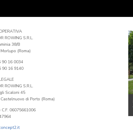
OPERATIVA
R ROWING S.R.L.
aminia 38/B
 Morlupo (Roma)
6 90 16 0034
6 90 16 9140
LEGALE
R ROWING S.R.L.
gli Scaloni 45
Castelnuovo di Porto (Roma)
e C.F. 06075661006
47964
oncept2.it