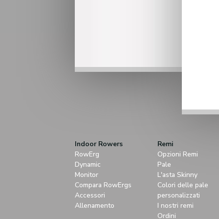
Indoor Rowers
Remi
RowErg
Opzioni Remi
Dynamic
Pale
Monitor
L'asta Skinny
Compara RowErgs
Colori delle pale
Accessori
personalizzati
Allenamento
I nostri remi
Ordini