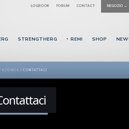
Jump to navigation
LOGBOOK
FORUM
CONTACT
NEGOZIO →
ERG
STRENGTHERG
REMI
SHOP
NEW
▼
 ARE HERE
/
AZIENDA
/
CONTATTACI
Contattaci