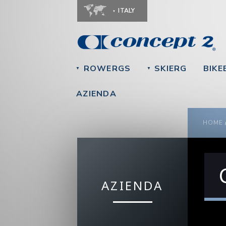
ITALY
ROWERGS
SKIERG
BIKE
▼
▼
AZIENDA
YOU
HOME
AZIENDA