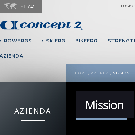
Ju
LOGB
ITALY
ROWERGS
SKIERG
BIKEERG
STRENGT
▼
▼
AZIENDA
YOU ARE HERE
HOME
/
AZIENDA
/
MISSION
Mission
AZIENDA