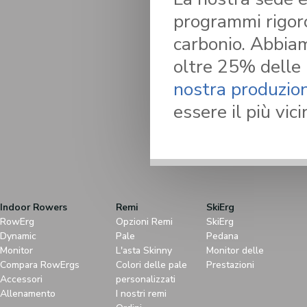
programmi rigoros
carbonio. Abbia
oltre 25% delle 
nostra produzion
essere il più vic
Indoor Rowers
Remi
SkiErg
RowErg
Opzioni Remi
SkiErg
Dynamic
Pale
Pedana
Monitor
L'asta Skinny
Monitor delle
Compara RowErgs
Colori delle pale
Prestazioni
Accessori
personalizzati
Allenamento
I nostri remi