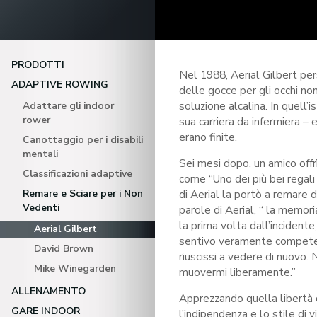
PRODOTTI
Nel 1988, Aerial Gilbert per
ADAPTIVE ROWING
delle gocce per gli occhi no
soluzione alcalina. In quell’
Adattare gli indoor
rower
sua carriera da infermiera – e
erano finite.
Canottaggio per i disabili
mentali
Sei mesi dopo, un amico offrì
Classificazioni adaptive
come “Uno dei più bei regali
Remare e Sciare per i Non
di Aerial la portò a remare d
Vedenti
parole di Aerial, “ la memor
la prima volta dall’incidente
Aerial Gilbert
sentivo veramente competen
David Brown
riuscissi a vedere di nuovo. 
Mike Winegarden
muovermi liberamente.”
ALLENAMENTO
Apprezzando quella libertà 
GARE INDOOR
l’indipendenza e lo stile di 