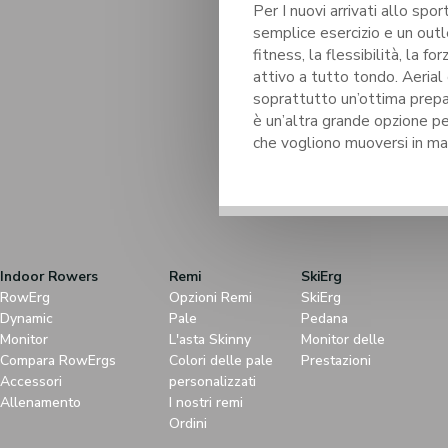
Per I nuovi arrivati allo spor
semplice esercizio e un out
fitness, la flessibilità, la fo
attivo a tutto tondo. Aerial 
soprattutto un’ottima prepa
è un’altra grande opzione pe
che vogliono muoversi in man
Indoor Rowers
Remi
SkiErg
RowErg
Opzioni Remi
SkiErg
Dynamic
Pale
Pedana
Monitor
L'asta Skinny
Monitor delle
Compara RowErgs
Colori delle pale
Prestazioni
Accessori
personalizzati
Allenamento
I nostri remi
Ordini