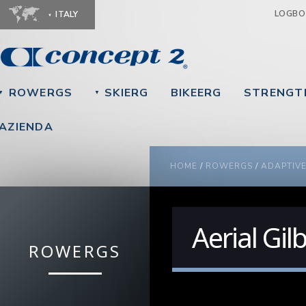
Ju
LOGB
ITALY
ROWERGS
SKIERG
BIKEERG
STRENGT
▼
▼
AZIENDA
YOU ARE HERE
HOME
/
ROWERGS
/
ADAPTIV
Aerial Gil
ROWERGS