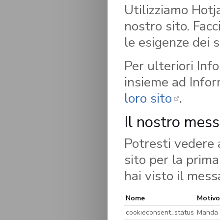
Utilizziamo Hotja
nostro sito. Facc
le esigenze dei su
Per ulteriori Inf
insieme ad Infor
loro sito
.
Il nostro mess
Potresti vedere 
sito per la prim
hai visto il mess
Nome
Motivo
cookieconsent_status
Manda u