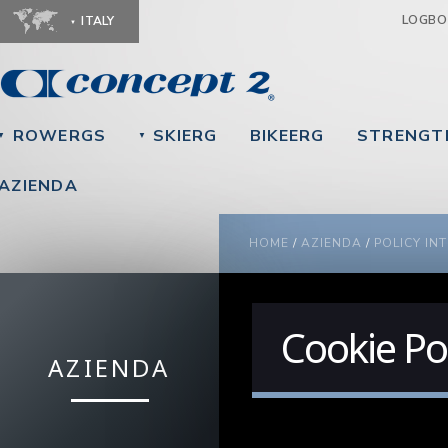
Ju
LOGB
ITALY
ROWERGS
SKIERG
BIKEERG
STRENGT
▼
▼
AZIENDA
YOU ARE HERE
HOME
/
AZIENDA
/
POLICY IN
Cookie Pol
AZIENDA