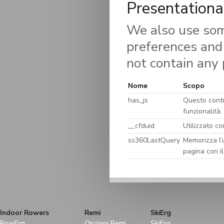
Presentationa
We also use som
preferences and 
not contain any 
Nome
Scopo
has_js
Questo contro
funzionalità.
__cfduid
Utilizzato co
ss360LastQuery
Memorizza l’u
pagina con il 
Indoor Rowers
Remi
SkiErg
RowErg
Opzioni Remi
SkiErg