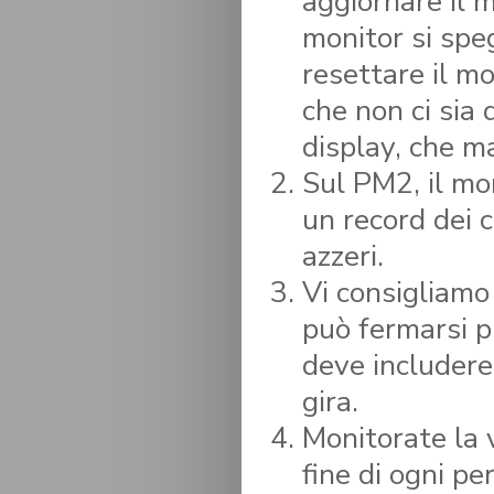
aggiornare il m
monitor si spe
resettare il m
che non ci sia
display, che m
Sul PM2, il mo
un record dei 
azzeri.
Vi consigliamo
può fermarsi p
deve includere
gira.
Monitorate la v
fine di ogni per