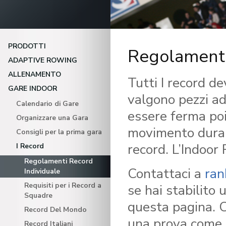
PRODOTTI
Regolament
ADAPTIVE ROWING
ALLENAMENTO
Tutti I record d
GARE INDOOR
valgono pezzi ad
Calendario di Gare
essere ferma poi
Organizzare una Gara
movimento duran
Consigli per la prima gara
record. L’Indoor
I Record
Regolamenti Record
Contattaci a
ran
Individuale
Requisiti per i Record a
se hai stabilito
Squadre
questa pagina. Co
Record Del Mondo
una prova come 
Record Italiani