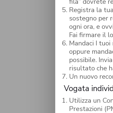
fila” dovrete r
Registra la tu
sostegno per r
ogni ora, e ov
Fai firmare il 
Mandaci I tuoi
oppure mandaci
possibile. Invi
risultato che h
Un nuovo recor
Vogata indivi
Utilizza un Co
Prestazioni (