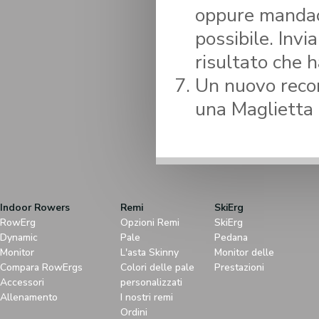
oppure mandaci
possibile. Invi
risultato che h
Un nuovo recor
una Maglietta
Indoor Rowers
Remi
SkiErg
RowErg
Opzioni Remi
SkiErg
Dynamic
Pale
Pedana
Monitor
L'asta Skinny
Monitor delle
Compara RowErgs
Colori delle pale
Prestazioni
Accessori
personalizzati
Allenamento
I nostri remi
Ordini