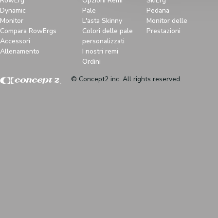
RowErg
Opzioni Remi
SkiErg
Dynamic
Pale
Pedana
Monitor
L'asta Skinny
Monitor delle
Compara RowErgs
Colori delle pale
Prestazioni
Accessori
personalizzati
Allenamento
I nostri remi
Ordini
© Concept2 inc. All rights reserved.