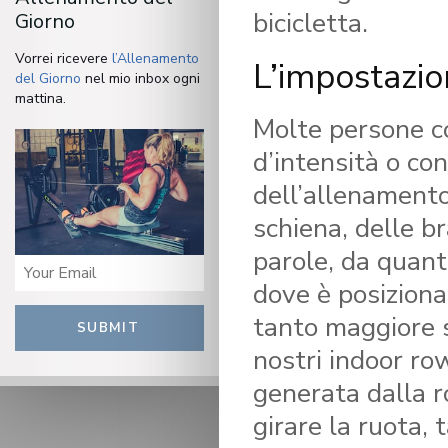
bicicletta.
Giorno
Vorrei ricevere
l’Allenamento
L’impostazi
del Giorno
nel mio inbox ogni
mattina.
Molte persone co
d’intensità o con
dell’allenamento
schiena, delle b
parole, da quanto
dove è posizionat
tanto maggiore s
SUBMIT
nostri indoor ro
generata dalla ro
girare la ruota,