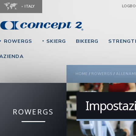
Ju
LOGB
ITALY
ROWERGS
SKIERG
BIKEERG
STRENGT
▼
▼
AZIENDA
YOU ARE HERE
HOME
/
ROWERGS
/
ALLENAM
Impostaz
ROWERGS