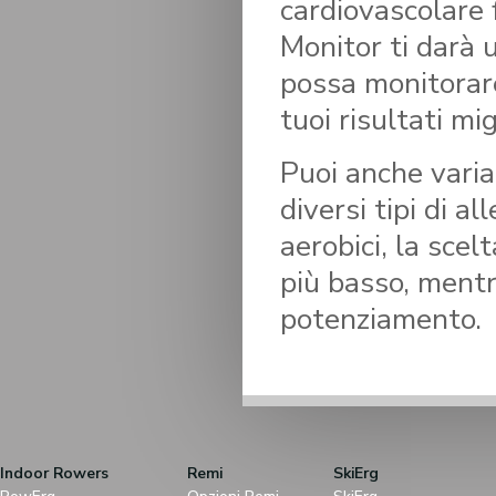
cardiovascolare 
Monitor ti darà 
possa monitorare
tuoi risultati mig
Puoi anche varia
diversi tipi di a
aerobici, la sce
più basso, mentr
potenziamento.
Indoor Rowers
Remi
SkiErg