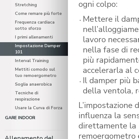
ogni colpo:
Stretching
Come remare più forte
Mettere il damp
Frequenza cardiaca
nell’alloggiame
sotto sforzo
lavoro necessari
I primi allenamenti
Impostazione Damper
nella fase di r
101
più rapidamente
Interval Training
accelerarla al 
Mettiti comodo sul
tuo remoergometro
Il damper più b
Soglia anaerobica
della ventola, 
Tecniche di
respirazione
L’impostazione d
Usare la Curva di Forza
influenza la sen
GARE INDOOR
direttamente la 
remoergometro è 
Allenamento del