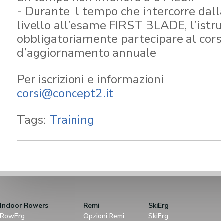
- Durante il tempo che intercorre dalla 
livello all’esame FIRST BLADE, l’istr
obbligatoriamente partecipare al cor
d’aggiornamento annuale
Per iscrizioni e informazioni
corsi@concept2.it
Tags:
Training
Indoor Rowers
Remi
SkiErg
RowErg
Opzioni Remi
SkiErg