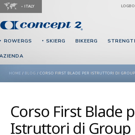
Ju
LOGB
ITALY
ROWERGS
SKIERG
BIKEERG
STRENGT
▼
▼
AZIENDA
YOU ARE HERE
HOME
/
BLOG
/
CORSO FIRST BLADE PER ISTRUTTORI DI GROU
Corso First Blade 
Istruttori di Grou