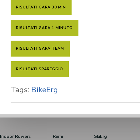
RISULTATI GARA 30 MIN
RISULTATI GARA 1 MINUTO
RISULTATI GARA TEAM
RISULTATI SPAREGGIO
Tags:
BikeErg
Indoor Rowers
Remi
SkiErg