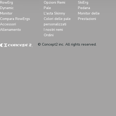
RowErg
Opzioni Remi
SkiErg
Dynamic
Pale
Pedana
Monitor
L'asta Skinny
Monitor delle
Compara RowErgs
Colori delle pale
Prestazioni
Accessori
personalizzati
Allenamento
I nostri remi
Ordini
© Concept2 inc. All rights reserved.