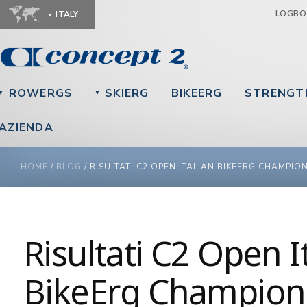
Ju
LOGB
ITALY
ROWERGS
SKIERG
BIKEERG
STRENGT
▼
▼
AZIENDA
YOU ARE HERE
HOME
/
BLOG
/
RISULTATI C2 OPEN ITALIAN BIKEERG CHAMPIO
Risultati C2 Open I
BikeErg Champion