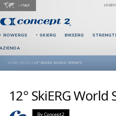
Ju
LOGB
ITALY
ROWERGS
SKIERG
BIKEERG
STRENGT
▼
▼
AZIENDA
YOU ARE HERE
HOME
/
BLOG
/
12° SKIERG WORLD SPRINTS
12° SkiERG World S
By
Concept2