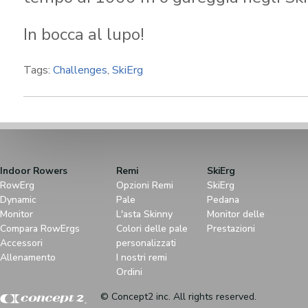
In bocca al lupo!
Tags:
Challenges
,
SkiErg
Indoor Rowers
Remi
SkiErg
RowErg
Opzioni Remi
SkiErg
Dynamic
Pale
Pedana
Monitor
L'asta Skinny
Monitor delle
Compara RowErgs
Colori delle pale
Prestazioni
Accessori
personalizzati
Allenamento
I nostri remi
Ordini
© Concept2 inc. All rights reserved.