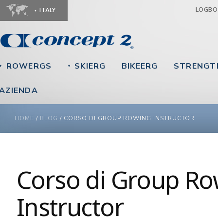
Ju
LOGB
ITALY
ROWERGS
SKIERG
BIKEERG
STRENGT
▼
▼
AZIENDA
YOU ARE HERE
HOME
/
BLOG
/
CORSO DI GROUP ROWING INSTRUCTOR
Corso di Group Ro
Instructor