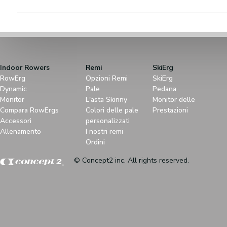
Indoor Rowers
Remi
SkiErg
RowErg
Opzioni Remi
SkiErg
Dynamic
Pale
Pedana
Monitor
L'asta Skinny
Monitor delle
Compara RowErgs
Colori delle pale
Prestazioni
Accessori
personalizzati
Allenamento
I nostri remi
Ordini
© Concept2 inc. All rights reserved.