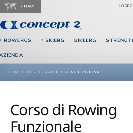
Ju
LOGB
ITALY
ROWERGS
SKIERG
BIKEERG
STRENGT
▼
▼
AZIENDA
YOU ARE HERE
HOME
/
BLOG
/
CORSO DI ROWING FUNZIONALE
Corso di Rowing
Funzionale