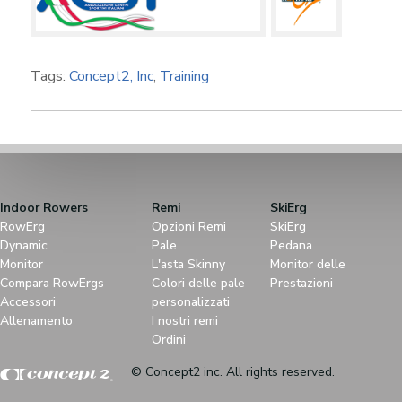
Tags:
Concept2, Inc
,
Training
Indoor Rowers
Remi
SkiErg
RowErg
Opzioni Remi
SkiErg
Dynamic
Pale
Pedana
Monitor
L'asta Skinny
Monitor delle
Compara RowErgs
Colori delle pale
Prestazioni
Accessori
personalizzati
Allenamento
I nostri remi
Ordini
© Concept2 inc. All rights reserved.