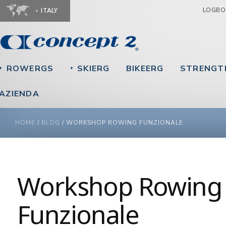
Ju
LOGB
ITALY
ROWERGS
SKIERG
BIKEERG
STRENGT
▼
▼
AZIENDA
YOU ARE HERE
HOME
/
BLOG
/
WORKSHOP ROWING FUNZIONALE
Workshop Rowing
Funzionale