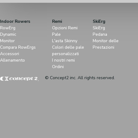
Indoor Rowers
Remi
SkiErg
RowErg
Opzioni Remi
SkiErg
Dynamic
Pale
Pedana
Monitor
L'asta Skinny
Monitor delle
Compara RowErgs
Colori delle pale
Prestazioni
Accessori
personalizzati
Allenamento
I nostri remi
Ordini
© Concept2 inc. All rights reserved.