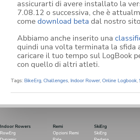
assicurarti di avere installato la ver
7.08.12 o successiva, che è attualm
come
download beta
dal nostro sit
Abbiamo anche inserito una
classif
quindi una volta terminata la sfida a
caricare il tuo tempo sul LogBook p
con quello di altri atleti.
Tags:
BikeErg
,
Challenges
,
Indoor Rower
,
Online Logbook
,
Indoor Rowers
Remi
SkiErg
RowErg
Opzioni Remi
SkiErg
Dynamic
Pale
Pedana