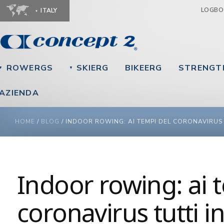
Ju
LOGB
ITALY
ROWERGS
SKIERG
BIKEERG
STRENGT
▼
▼
AZIENDA
YOU ARE HERE
HOME
/
BLOG
/
INDOOR ROWING: AI TEMPI DEL CORONAVIRUS 
Indoor rowing: ai 
coronavirus tutti i