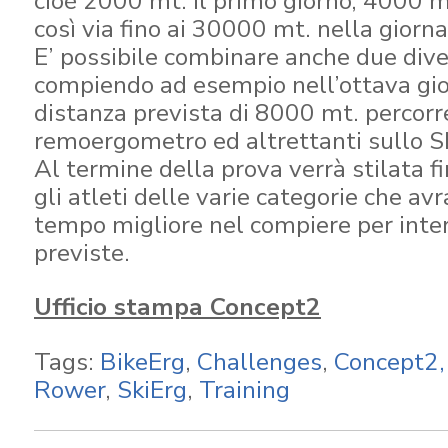
cioè 2000 mt. il primo giorno, 4000 m
così via fino ai 30000 mt. nella giorna
E’ possibile combinare anche due dive
compiendo ad esempio nell’ottava gio
distanza prevista di 8000 mt. percor
remoergometro ed altrettanti sullo S
Al termine della prova verrà stilata f
gli atleti delle varie categorie che avr
tempo migliore nel compiere per inter
previste.
Ufficio stampa Concept2
Tags:
BikeErg
,
Challenges
,
Concept2, 
Rower
,
SkiErg
,
Training