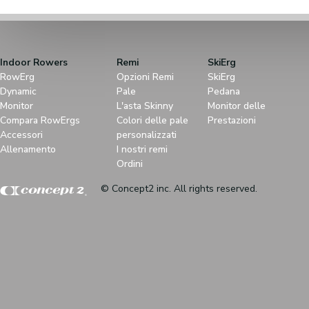
Indoor Rowers
Remi
SkiErg
RowErg
Opzioni Remi
SkiErg
Dynamic
Pale
Pedana
Monitor
L'asta Skinny
Monitor delle
Compara RowErgs
Colori delle pale
Prestazioni
Accessori
personalizzati
Allenamento
I nostri remi
Ordini
© Concept2 inc. All rights reserved.