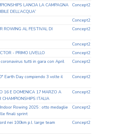
MPIONSHIPS LANCIA LA CAMPAGNA
Concept2
ILE DELL’ACQUA”
Concept2
R ROWING AL FESTIVAL DI
Concept2
Concept2
TOR - PRIMO LIVELLO
Concept2
 coronavirus tutti in gara con April
Concept2
50° Earth Day compiendo 3 volte il
Concept2
O 16 E DOMENICA 17 MARZO A
Concept2
R CHAMPIONSHIPS ITALIA
di Indoor Rowing 2025 : otto medaglie
Concept2
e finali sprint
cord nei 100km p.l. large team
Concept2