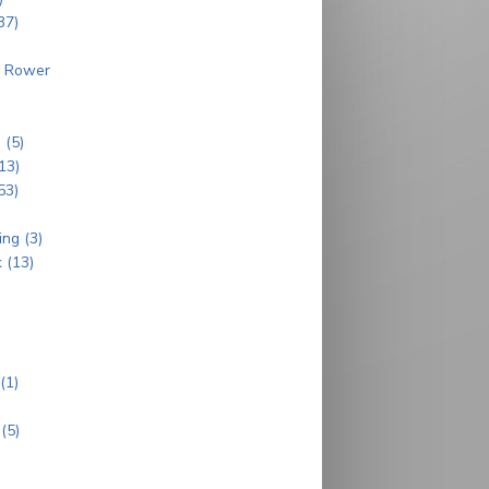
37)
r Rower
 (5)
13)
53)
ng (3)
 (13)
(1)
(5)