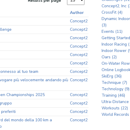
Results per page
Concept2, Inc (
CrossFit (4)
Author
Dynamic Indoo
Concept2
(3)
llenge
Concept2
Events (11)
Concept2
Getting Started
Indoor Racing (
Concept2
Indoor Rower (
Concept2
Oars (2)
Concept2
On-Water Rowi
Online Logbook
 connesso al tuo team
Concept2
SkiErg (36)
 vogare più velocemente andando più
Concept2
Technique (7)
Technology (9)
pen Championships 2025
Concept2
Training (46)
Ultra-Distance 
 gruppo
Concept2
Workouts (22)
preferiti
Concept2
World Records 
ord del mondo della 100 km a
Concept2
o