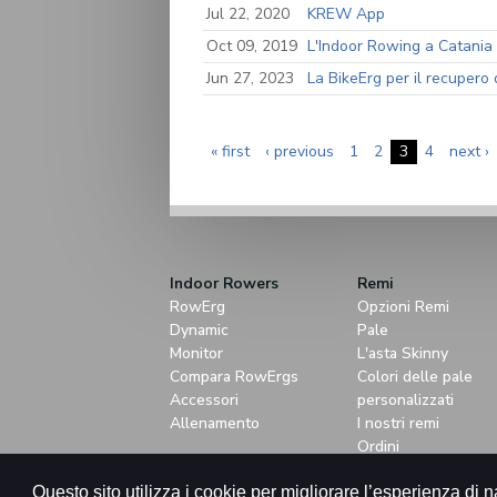
Jul 22, 2020
KREW App
Oct 09, 2019
L'Indoor Rowing a Catania 
Jun 27, 2023
La BikeErg per il recupero d
Pages
« first
‹ previous
1
2
3
4
next ›
Indoor Rowers
Remi
RowErg
Opzioni Remi
Dynamic
Pale
Monitor
L'asta Skinny
Compara RowErgs
Colori delle pale
Accessori
personalizzati
Allenamento
I nostri remi
Ordini
© Concept2 inc. All rig
Questo sito utilizza i cookie per migliorare l’esperienza di