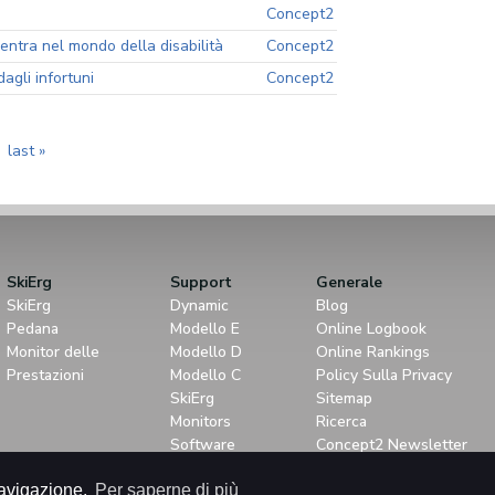
Concept2
entra nel mondo della disabilità
Concept2
agli infortuni
Concept2
last »
SkiErg
Support
Generale
SkiErg
Dynamic
Blog
Pedana
Modello E
Online Logbook
Monitor delle
Modello D
Online Rankings
Prestazioni
Modello C
Policy Sulla Privacy
SkiErg
Sitemap
Monitors
Ricerca
Software
Concept2 Newsletter
hts reserved.
 navigazione.
Per saperne di più