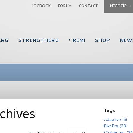
Jump to navigation
LOGBOOK
FORUM
CONTACT
NEGOZIO →
ERG
STRENGTHERG
REMI
SHOP
NEW
▼
chives
Tags
Adaptive (5)
BikeErg (28)
Challenges (31