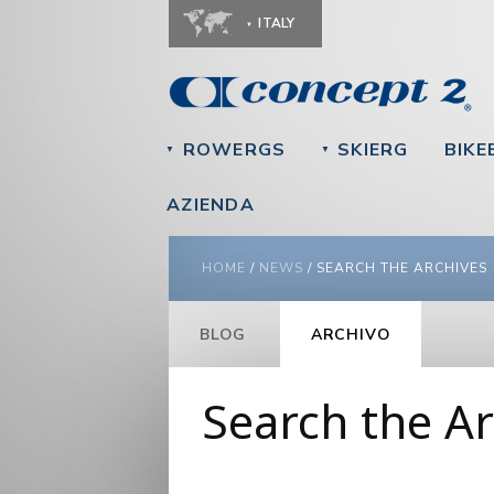
ITALY
ROWERGS
SKIERG
BIKE
▼
▼
AZIENDA
YOU ARE HERE
HOME
/
NEWS
/
SEARCH THE ARCHIVES
BLOG
ARCHIVO
Search the Ar