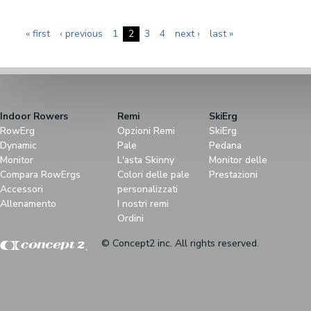
Pages
« first
‹ previous
1
2
3
4
next ›
last »
Indoor Rowers
Remi
SkiErg
RowErg
Opzioni Remi
SkiErg
Dynamic
Pale
Pedana
Monitor
L'asta Skinny
Monitor delle
Compara RowErgs
Colori delle pale
Prestazioni
Accessori
personalizzati
Allenamento
I nostri remi
Ordini
© Concept2 inc. All rights reserved.