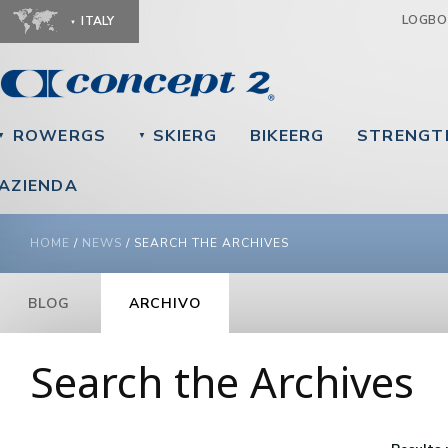
Ju
LOGB
ITALY
ROWERGS
SKIERG
BIKEERG
STRENGT
▼
▼
AZIENDA
YOU ARE HERE
HOME
/
NEWS
/
SEARCH THE ARCHIVES
BLOG
ARCHIVO
Search the Archives